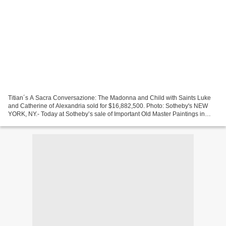
Titian´s A Sacra Conversazione: The Madonna and Child with Saints Luke
and Catherine of Alexandria sold for $16,882,500. Photo: Sotheby's NEW
YORK, NY.- Today at Sotheby’s sale of Important Old Master Paintings in
New York, a new auction record was established...