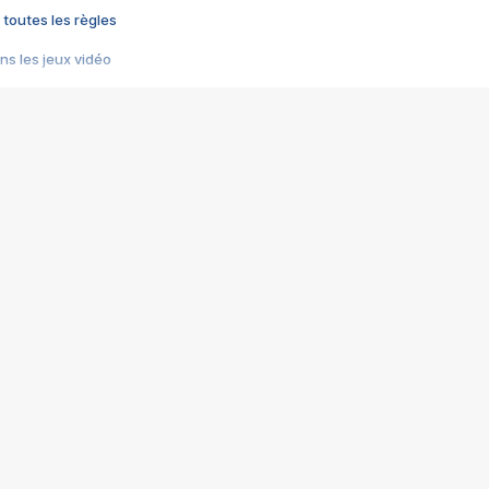
 toutes les règles
s les jeux vidéo
us choquant de Rockstar ? - Le scandale BULLY
e plus moche de Steam
du RÊVE tourne au CAUCHEMAR
pendant 8 heures
it… à tort
umiliés par un jeu vidéo
ire - Final Fantasy 8
ti un empire - Age of Empires
story DOFUS
tard, il crée l'un des pires jeux de tous les temps, MindsEye.