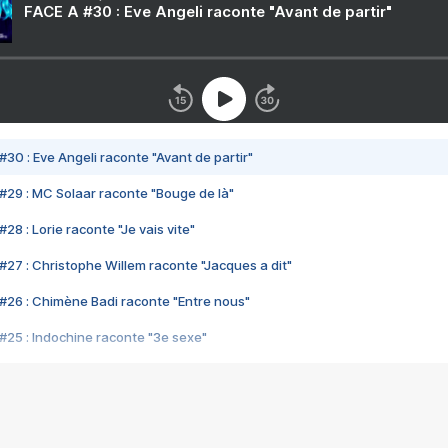
FACE A #30 : Eve Angeli raconte "Avant de partir"
#30 : Eve Angeli raconte "Avant de partir"
#29 : MC Solaar raconte "Bouge de là"
28 : Lorie raconte "Je vais vite"
#27 : Christophe Willem raconte "Jacques a dit"
#26 : Chimène Badi raconte "Entre nous"
#25 : Indochine raconte "3e sexe"
#24 : Zaho raconte "C'est chelou"
#23 : Patrick Bruel raconte "Au café des délices"
#22 : Kyo raconte "Le chemin"