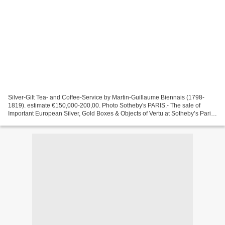
Silver-Gilt Tea- and Coffee-Service by Martin-Guillaume Biennais (1798-
1819). estimate €150,000-200,00. Photo Sotheby's PARIS.- The sale of
Important European Silver, Gold Boxes & Objects of Vertu at Sotheby’s Paris
on May 17 will include exceptional...