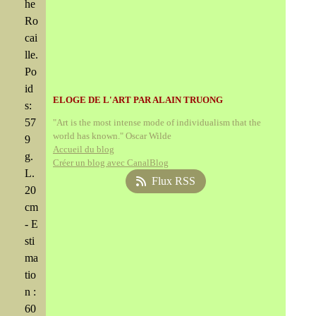
he
Ro
cai
lle.
Po
id
ELOGE DE L'ART PAR ALAIN TRUONG
s:
57
"Art is the most intense mode of individualism that the
world has known." Oscar Wilde
9
Accueil du blog
g.
Créer un blog avec CanalBlog
L.
Flux RSS
20
cm
- E
sti
ma
tio
n :
60