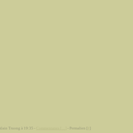
Alain Truong à 19:35 -
Commentaires [
…
]
- Permalien [
#
]