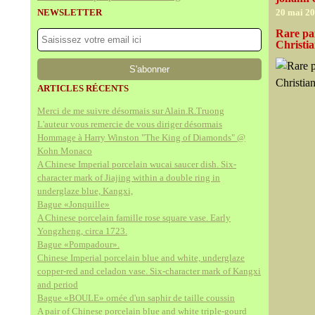
NEWSLETTER
20 mai 2
Rare pa
Christi
ARTICLES RÉCENTS
Merci de me suivre désormais sur Alain.R.Truong
L'auteur vous remercie de vous diriger désormais
Hommage à Harry Winston "The King of Diamonds" @
Kohn Monaco
A Chinese Imperial porcelain wucai saucer dish. Six-
character mark of Jiajing within a double ring in
underglaze blue, Kangxi,
Bague «Jonquille»
A Chinese porcelain famille rose square vase. Early
Yongzheng, circa 1723.
Bague «Pompadour».
Chinese Imperial porcelain blue and white, underglaze
copper-red and celadon vase. Six-character mark of Kangxi
and period
Bague «BOULE» ornée d'un saphir de taille coussin
A pair of Chinese porcelain blue and white triple-gourd