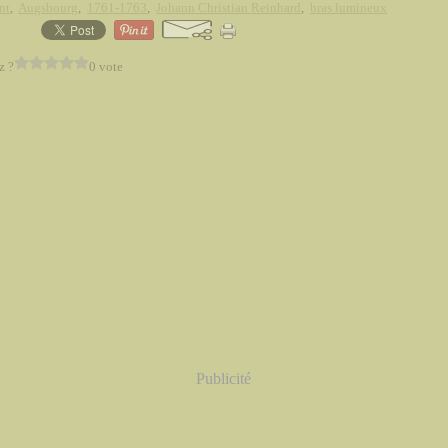
nt
,
Augsbourg
,
1761-1763
,
Johann Christian Reinhard
,
bras lumineux
z ?
0 vote
Publicité