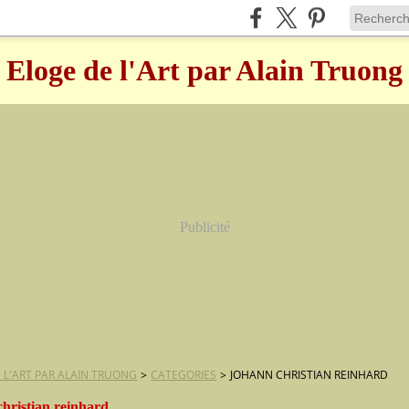
Eloge de l'Art par Alain Truong
Publicité
 L'ART PAR ALAIN TRUONG
>
CATEGORIES
>
JOHANN CHRISTIAN REINHARD
christian reinhard