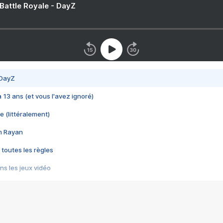
 Battle Royale - DayZ
 DayZ
 a 13 ans (et vous l'avez ignoré)
e (littéralement)
im Rayan
 toutes les règles
s les jeux vidéo
us choquant de Rockstar ? - Le scandale BULLY
e plus moche de Steam
du RÊVE tourne au CAUCHEMAR