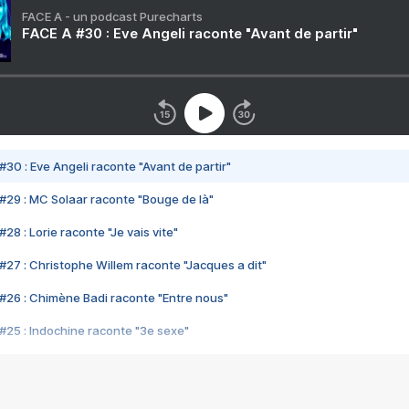
FACE A - un podcast Purecharts
FACE A #30 : Eve Angeli raconte "Avant de partir"
#30 : Eve Angeli raconte "Avant de partir"
#29 : MC Solaar raconte "Bouge de là"
28 : Lorie raconte "Je vais vite"
#27 : Christophe Willem raconte "Jacques a dit"
#26 : Chimène Badi raconte "Entre nous"
#25 : Indochine raconte "3e sexe"
#24 : Zaho raconte "C'est chelou"
#23 : Patrick Bruel raconte "Au café des délices"