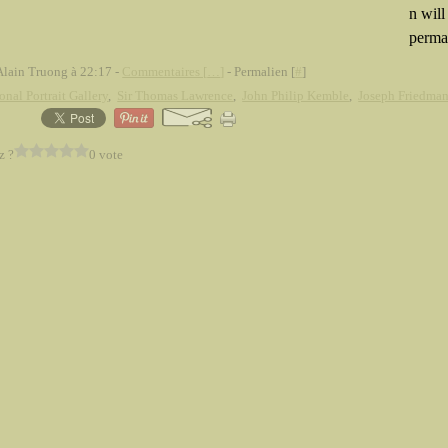
n will 
perma
Alain Truong à 22:17 -
Commentaires [
…
]
- Permalien [
#
]
onal Portrait Gallery
,
Sir Thomas Lawrence
,
John Philip Kemble
,
Joseph Friedma
z ?
0 vote