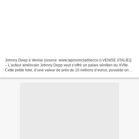
Johnny Deep à Venise (source: www.laprovinciadilecco.i) VENISE (ITALIE)]
– L’acteur américain Johnny Depp veut s’offrir un palais vénitien du XVIIe.
Cette petite folie, d’une valeur de près de 10 millions d’euros, possède une
vue imprenable sur le Grand...