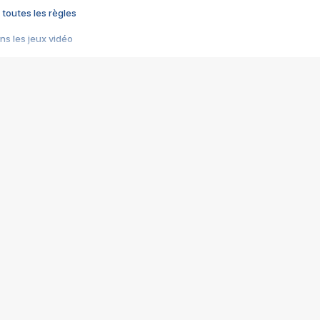
 toutes les règles
s les jeux vidéo
us choquant de Rockstar ? - Le scandale BULLY
e plus moche de Steam
du RÊVE tourne au CAUCHEMAR
pendant 8 heures
it… à tort
umiliés par un jeu vidéo
ire - Final Fantasy 8
ti un empire - Age of Empires
story DOFUS
tard, il crée l'un des pires jeux de tous les temps, MindsEye.