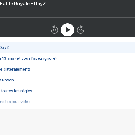
 Battle Royale - DayZ
 DayZ
 a 13 ans (et vous l'avez ignoré)
e (littéralement)
im Rayan
 toutes les règles
s les jeux vidéo
us choquant de Rockstar ? - Le scandale BULLY
e plus moche de Steam
du RÊVE tourne au CAUCHEMAR