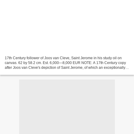
17th Century follower of Joos van Cleve, Saint Jerome in his study oil on
canvas. 62 by 58.2 cm. Est. 6,000—8,000 EUR NOTE: A 17th Century copy
after Joos van Cleve's depiction of Saint Jerome, of which an exceptionally
large number of variants and replicas...