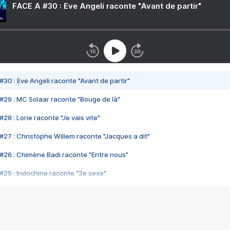
FACE A #30 : Eve Angeli raconte "Avant de partir"
#30 : Eve Angeli raconte "Avant de partir"
#29 : MC Solaar raconte "Bouge de là"
28 : Lorie raconte "Je vais vite"
#27 : Christophe Willem raconte "Jacques a dit"
#26 : Chimène Badi raconte "Entre nous"
#25 : Indochine raconte "3e sexe"
#24 : Zaho raconte "C'est chelou"
#23 : Patrick Bruel raconte "Au café des délices"
#22 : Kyo raconte "Le chemin"