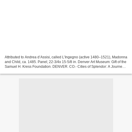
Attributed to Andrea d’Assisi, called L’Ingegno (active 1480–1521), Madonna
and Child, ca. 1485. Panel; 22-3/4x 15-5/8 in. Denver Art Museum: Gift of the
Samuel H. Kress Foundation. DENVER. CO.- Cities of Splendor: A Journey
Through Renaissance Italy...