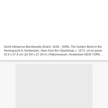
Gerrit Adriaensz Berckheyde (Dutch, 1638 - 1698), The Golden Bend in the
Herengracht in Amsterdam, Seen from the Vijzelstraat, c. 1672, oil on panel,
42.6 x 57.8 cm (16 3/4 x 22 3/4 in.) Rijksmuseum, Amsterdam NEW YORK,
NY.- The Rijksmuseum in Amsterdam...