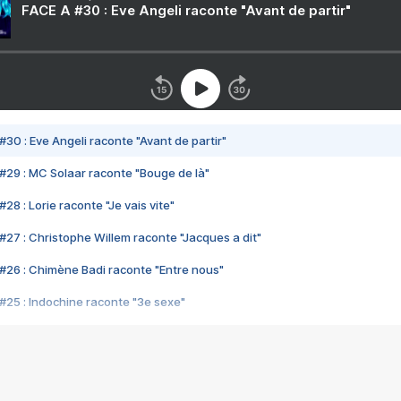
FACE A #30 : Eve Angeli raconte "Avant de partir"
#30 : Eve Angeli raconte "Avant de partir"
#29 : MC Solaar raconte "Bouge de là"
28 : Lorie raconte "Je vais vite"
#27 : Christophe Willem raconte "Jacques a dit"
#26 : Chimène Badi raconte "Entre nous"
#25 : Indochine raconte "3e sexe"
#24 : Zaho raconte "C'est chelou"
#23 : Patrick Bruel raconte "Au café des délices"
#22 : Kyo raconte "Le chemin"