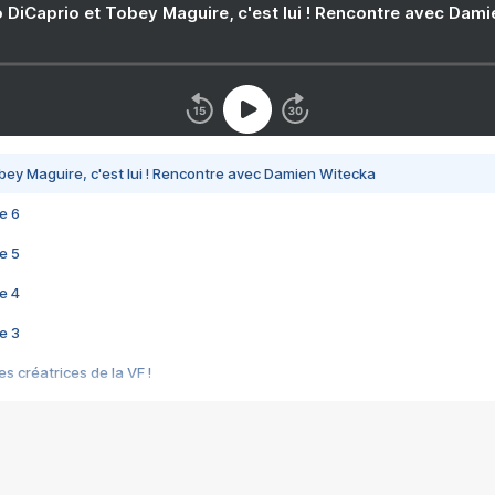
 DiCaprio et Tobey Maguire, c'est lui ! Rencontre avec Dam
bey Maguire, c'est lui ! Rencontre avec Damien Witecka
e 6
e 5
e 4
e 3
s créatrices de la VF !
e 2
e 1
e Mektoub My Love arrive enfin ! Rencontre avec Shaïn Boumedine et Sal