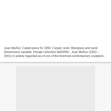
Juan Muñoz, Carpet piece III, 1993. Carpet, resin, fiberglass and sand.
Dimensions variable. Private collection MADRID.- Juan Muñoz (1953 –
2001) is widely regarded as of one of the foremost contemporary sculpture
and installation artists. Revealing his...