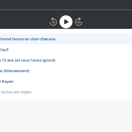
nsformé l’ennui en chef-d’œuvre
 DayZ
 a 13 ans (et vous l'avez ignoré)
e (littéralement)
im Rayan
 toutes les règles
s les jeux vidéo
us choquant de Rockstar ? - Le scandale BULLY
e plus moche de Steam