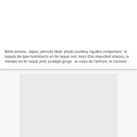
Belle armure, Japon, période Meiji. photo courtesy Aguttes comportant : le
kabuto de type hoshibachi en fer laqué noir, muni d'un important shikoro, le
mempo en fer laqué avec protège-gorge ; le corps de l'armure, le corselet
composé de tassettes en fer...