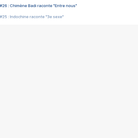
#26 : Chimène Badi raconte "Entre nous"
#25 : Indochine raconte "3e sexe"
#24 : Zaho raconte "C'est chelou"
#23 : Patrick Bruel raconte "Au café des délices"
#22 : Kyo raconte "Le chemin"
#21 : Nolwenn Leroy raconte "Cassé"
#20 : Patrick Hernandez raconte "Born to be alive"
#19 : Lorie raconte "Près de moi"
#18 : Michael Jones raconte "A nos actes manqués" (avec Jean-Jacque
#17 : Khaled raconte "Aïcha"
#16 : Corneille raconte "Parce qu'on vient de loin"
#15 : Indochine raconte "L'aventurier"