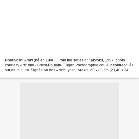
Nobuyoshi Araki (né en 1940), From the series of Kakyoku, 1997. photo
courtesy Artcurial - Briest-Poulain-F.Tajan Photographie couleur contrecollée
sur aluminium. Signée au dos «Nobuyoshi Araki»; 60 x 88 cm (23,40 x 34,32
in.) - Estimation : 2 000 / 3...