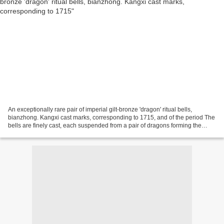
An exceptionally rare pair of imperial gilt-bronze 'dragon' ritual bells,
bianzhong. Kangxi cast marks, corresponding to 1715, and of the period The
bells are finely cast, each suspended from a pair of dragons forming the
handle, the two scaly bodies...