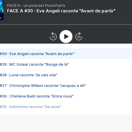
FACE A - un podcast Purecharts
FACE A #30 : Eve Angeli raconte "Avant de partir"
#30 : Eve Angeli raconte "Avant de partir"
#29 : MC Solaar raconte "Bouge de là"
28 : Lorie raconte "Je vais vite"
#27 : Christophe Willem raconte "Jacques a dit"
#26 : Chimène Badi raconte "Entre nous"
#25 : Indochine raconte "3e sexe"
#24 : Zaho raconte "C'est chelou"
#23 : Patrick Bruel raconte "Au café des délices"