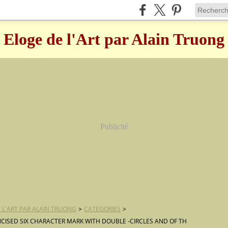
Eloge de l'Art par Alain Truong
Publicité
 L'ART PAR ALAIN TRUONG
>
CATEGORIES
>
NCISED SIX CHARACTER MARK WITH DOUBLE -CIRCLES AND OF TH