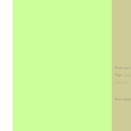
Posté par 
Tags:
'dra
and of th
Vous aime