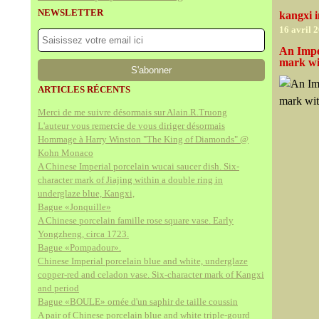
NEWSLETTER
kangxi i
16 avril 
An Imper
mark wit
ARTICLES RÉCENTS
Merci de me suivre désormais sur Alain.R.Truong
L'auteur vous remercie de vous diriger désormais
Hommage à Harry Winston "The King of Diamonds" @
Kohn Monaco
A Chinese Imperial porcelain wucai saucer dish. Six-
character mark of Jiajing within a double ring in
underglaze blue, Kangxi,
Bague «Jonquille»
A Chinese porcelain famille rose square vase. Early
Yongzheng, circa 1723.
Bague «Pompadour».
Chinese Imperial porcelain blue and white, underglaze
copper-red and celadon vase. Six-character mark of Kangxi
and period
Bague «BOULE» ornée d'un saphir de taille coussin
A pair of Chinese porcelain blue and white triple-gourd