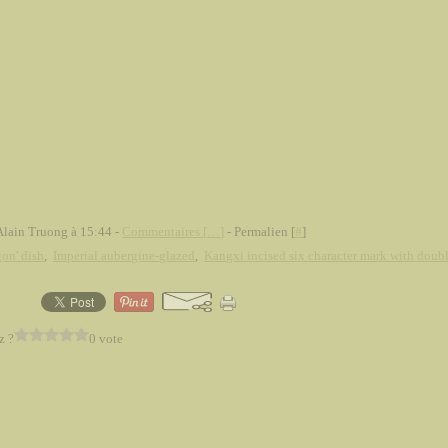
Alain Truong à 15:44 -
Commentaires [
…
]
- Permalien [
#
]
gon' dish
,
Imperial aubergine-glazed
,
Kangxi incised six character mark with doubl
z ?
0 vote