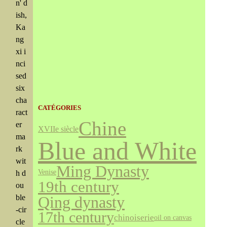
n' d
ish,
Ka
ng
xi i
nci
sed
six
cha
CATÉGORIES
ract
Chine
er
XVIIe siècle
ma
Blue and White
rk
wit
Ming Dynasty
Venise
h d
19th century
ou
ble
Qing dynasty
-cir
17th century
chinoiserie
oil on canvas
cle