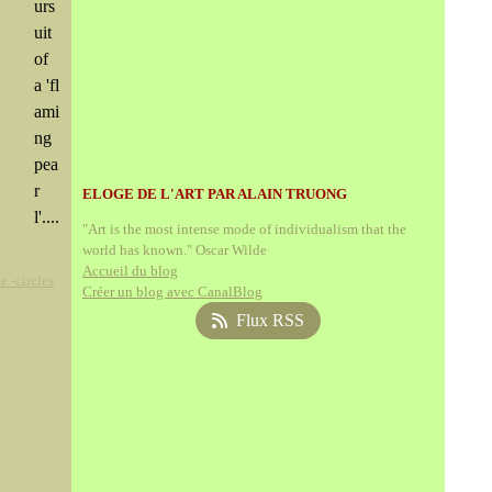
urs
uit
of
a 'fl
ami
ng
pea
r
ELOGE DE L'ART PAR ALAIN TRUONG
l'....
"Art is the most intense mode of individualism that the
world has known." Oscar Wilde
Accueil du blog
e -circles
Créer un blog avec CanalBlog
Flux RSS