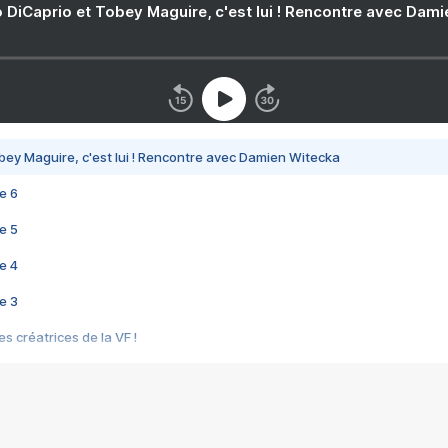
 DiCaprio et Tobey Maguire, c'est lui ! Rencontre avec Dam
bey Maguire, c'est lui ! Rencontre avec Damien Witecka
e 6
e 5
e 4
e 3
s créatrices de la VF !
e 2
e 1
e Mektoub My Love arrive enfin ! Rencontre avec Shaïn Boumedine et Sal