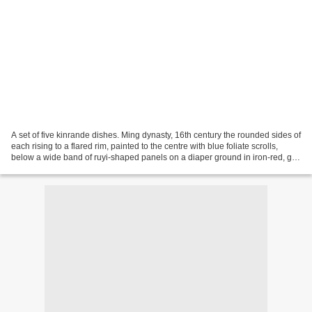
A set of five kinrande dishes. Ming dynasty, 16th century the rounded sides of
each rising to a flared rim, painted to the centre with blue foliate scrolls,
below a wide band of ruyi-shaped panels on a diaper ground in iron-red, gilt,
turquoise and green...