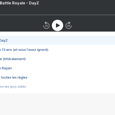
 Battle Royale - DayZ
 DayZ
 a 13 ans (et vous l'avez ignoré)
e (littéralement)
im Rayan
 toutes les règles
s les jeux vidéo
us choquant de Rockstar ? - Le scandale BULLY
e plus moche de Steam
du RÊVE tourne au CAUCHEMAR