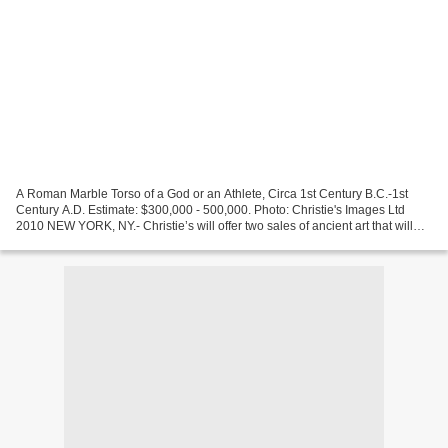
A Roman Marble Torso of a God or an Athlete, Circa 1st Century B.C.-1st
Century A.D. Estimate: $300,000 - 500,000. Photo: Christie's Images Ltd
2010 NEW YORK, NY.- Christie’s will offer two sales of ancient art that will
take place on December 9- Antiquities...