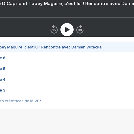
 DiCaprio et Tobey Maguire, c'est lui ! Rencontre avec Dam
bey Maguire, c'est lui ! Rencontre avec Damien Witecka
e 6
e 5
e 4
e 3
s créatrices de la VF !
e 2
e 1
e Mektoub My Love arrive enfin ! Rencontre avec Shaïn Boumedine et Sal