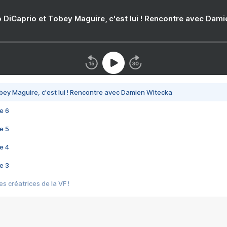
 DiCaprio et Tobey Maguire, c'est lui ! Rencontre avec Dam
bey Maguire, c'est lui ! Rencontre avec Damien Witecka
e 6
e 5
e 4
e 3
s créatrices de la VF !
e 2
e 1