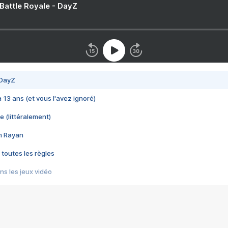
 Battle Royale - DayZ
 DayZ
 a 13 ans (et vous l'avez ignoré)
e (littéralement)
im Rayan
 toutes les règles
s les jeux vidéo
us choquant de Rockstar ? - Le scandale BULLY
e plus moche de Steam
du RÊVE tourne au CAUCHEMAR