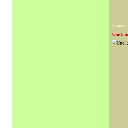
21 novem
Une lam