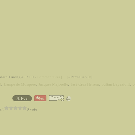
Alain Truong à 12:00 -
Commentaires [
…
]
- Permalien [
#
]
0
,
Lampe de Mosquée
,
Jacques Majorelle
,
Jasé Cruz Herrera
,
Sultan Bayezid Il
,
c
z ?
0 vote