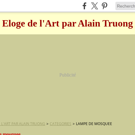
Eloge de l'Art par Alain Truong
Publicité
 L'ART PAR ALAIN TRUONG
>
CATEGORIES
>
LAMPE DE MOSQUEE
e mosquee