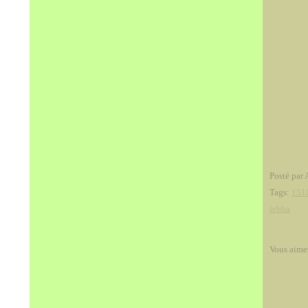
Posté par 
Tags:
151
lebba
Vous aime