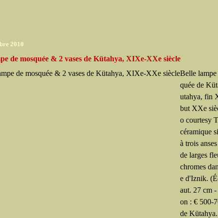
bre 2010
pe de mosquée & 2 vases de Kütahya, XIXe-XXe siècle
Belle lampe
quée de Küt
utahya, fin
but XXe siè
o courtesy T
céramique si
à trois anse
de larges fl
chromes dans
e d'Iznik. (É
aut. 27 cm -
on : € 500-
de Kütahya.