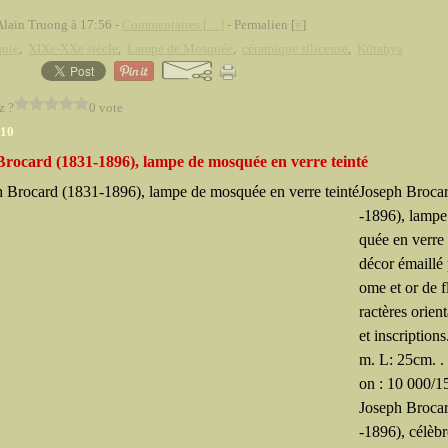
Alain Truong à 17:56 -
Commentaires [
…
]
- Permalien [
#
]
quie
,
XIXe-XXe siècle
,
Lampe de Mosquée
,
céramique siliceuse
,
Kütahya
z ?
0 vote
010
Brocard (1831-1896), lampe de mosquée en verre teinté
Joseph Broca
-1896), lamp
quée en verre 
décor émaillé
ome et or de f
ractères orient
et inscription
m. L: 25cm. .
on : 10 000/1
Joseph Broca
-1896), célèbr