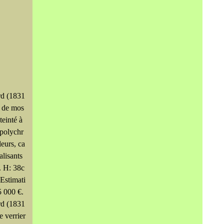
rd (1831
e de mos
teinté à
 polychr
leurs, ca
alisants
s. H: 38c
 Estimati
5 000 €.
rd (1831
e verrier