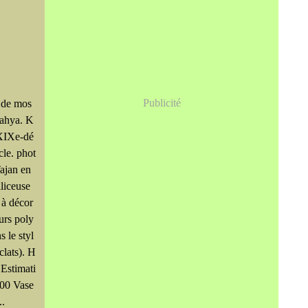
Publicité
 de mos
ahya. K
 XIXe-dé
cle. phot
ajan en
liceuse
s à décor
eurs poly
 le styl
clats). H
 Estimati
700 Vase
..