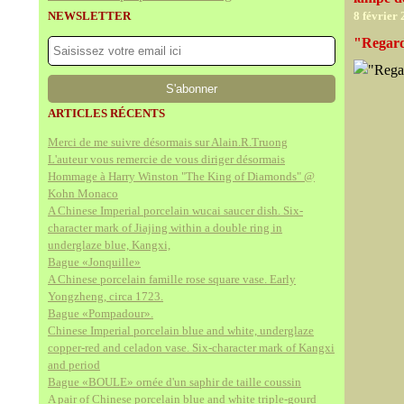
NEWSLETTER
8 février
"Regards
ARTICLES RÉCENTS
Merci de me suivre désormais sur Alain.R.Truong
L'auteur vous remercie de vous diriger désormais
Hommage à Harry Winston "The King of Diamonds" @
Kohn Monaco
A Chinese Imperial porcelain wucai saucer dish. Six-
character mark of Jiajing within a double ring in
underglaze blue, Kangxi,
Bague «Jonquille»
A Chinese porcelain famille rose square vase. Early
Yongzheng, circa 1723.
Bague «Pompadour».
Chinese Imperial porcelain blue and white, underglaze
copper-red and celadon vase. Six-character mark of Kangxi
and period
Bague «BOULE» ornée d'un saphir de taille coussin
A pair of Chinese porcelain blue and white triple-gourd