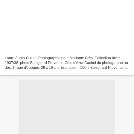
Laure Aubin-Guillot. Photographie pour Madame Grès. Collection hiver
1937/38. photo Boisgirard Provence-Côte d'Azur Cachet du photographe au
dos. Tirage d'époque. 29 x 19 cm. Estimation : 100 € Boisgirard Provence-
Côte d'Azur - 06000 Nice Vente aux enchères...