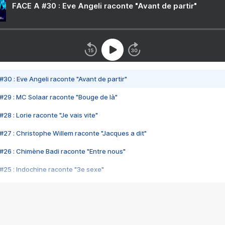
FACE A #30 : Eve Angeli raconte "Avant de partir"
#30 : Eve Angeli raconte "Avant de partir"
#29 : MC Solaar raconte "Bouge de là"
28 : Lorie raconte "Je vais vite"
#27 : Christophe Willem raconte "Jacques a dit"
#26 : Chimène Badi raconte "Entre nous"
#25 : Indochine raconte "3e sexe"
#24 : Zaho raconte "C'est chelou"
#23 : Patrick Bruel raconte "Au café des délices"
#22 : Kyo raconte "Le chemin"