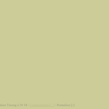
Alain Truong à 10:18 -
Commentaires [
…
]
- Permalien [
#
]