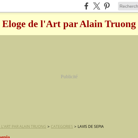
Eloge de l'Art par Alain Truong
Publicité
 L'ART PAR ALAIN TRUONG
>
CATEGORIES
>
LAVIS DE SEPIA
 sepia