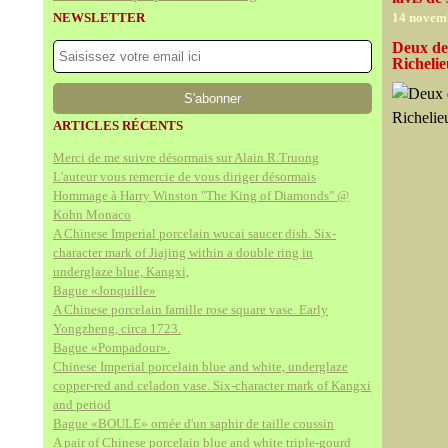
NEWSLETTER
14 novem
Deux de
Richeli
ARTICLES RÉCENTS
Merci de me suivre désormais sur Alain.R.Truong
L'auteur vous remercie de vous diriger désormais
Hommage à Harry Winston "The King of Diamonds" @
Kohn Monaco
A Chinese Imperial porcelain wucai saucer dish. Six-
character mark of Jiajing within a double ring in
underglaze blue, Kangxi,
Bague «Jonquille»
A Chinese porcelain famille rose square vase. Early
Yongzheng, circa 1723.
Bague «Pompadour».
Chinese Imperial porcelain blue and white, underglaze
copper-red and celadon vase. Six-character mark of Kangxi
and period
Bague «BOULE» ornée d'un saphir de taille coussin
A pair of Chinese porcelain blue and white triple-gourd