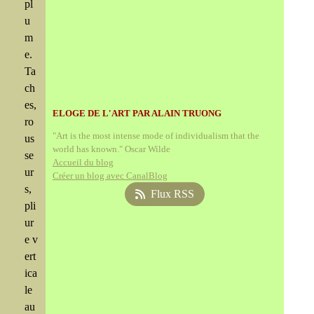
pl
u
m
e.
Ta
ch
es,
ELOGE DE L'ART PAR ALAIN TRUONG
ro
"Art is the most intense mode of individualism that the
us
world has known." Oscar Wilde
se
Accueil du blog
ur
Créer un blog avec CanalBlog
s,
Flux RSS
pli
ur
e v
ert
ica
le
au