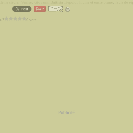
Ième siècle
,
Venise
,
Giovanni Battista Tiepolo
,
Plume et encre brune
,
lavis de sé
z ?
0 vote
Publicité