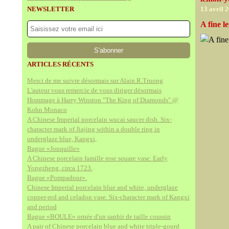
NEWSLETTER
13 avril 
A fine 
ARTICLES RÉCENTS
Merci de me suivre désormais sur Alain.R.Truong
L'auteur vous remercie de vous diriger désormais
Hommage à Harry Winston "The King of Diamonds" @
Kohn Monaco
A Chinese Imperial porcelain wucai saucer dish. Six-
character mark of Jiajing within a double ring in
underglaze blue, Kangxi,
Bague «Jonquille»
A Chinese porcelain famille rose square vase. Early
Yongzheng, circa 1723.
Bague «Pompadour».
Chinese Imperial porcelain blue and white, underglaze
copper-red and celadon vase. Six-character mark of Kangxi
and period
Bague «BOULE» ornée d'un saphir de taille coussin
A pair of Chinese porcelain blue and white triple-gourd