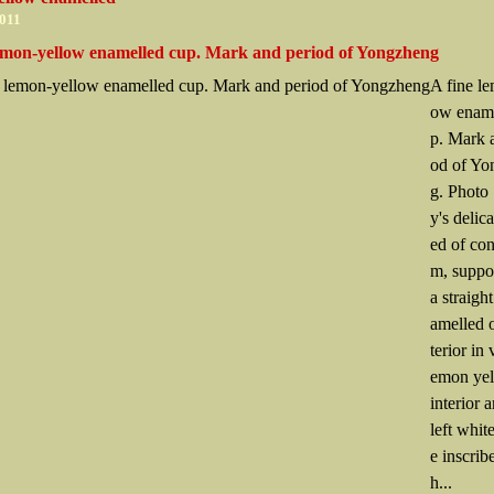
2011
lemon-yellow enamelled cup. Mark and period of Yongzheng
A fine l
ow ename
p. Mark 
od of Yo
g. Photo
y's delica
ed of con
m, suppo
a straight
amelled 
terior in 
emon yel
interior 
left whit
e inscrib
h...