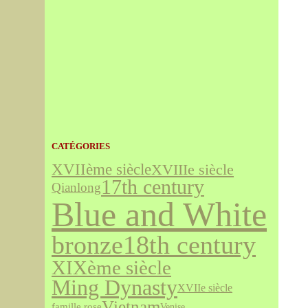
CATÉGORIES
XVIIème siècle
XVIIIe siècle
17th century
Qianlong
Blue and White
bronze
18th century
XIXème siècle
Ming Dynasty
XVIIe siècle
Vietnam
famille rose
Venise