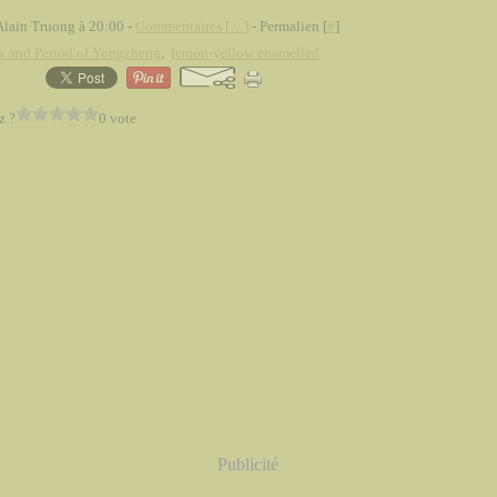
Alain Truong à 20:00 -
Commentaires [
…
]
- Permalien [
#
]
k and Period of Yongzheng
,
lemon-yellow enamelled
z ?
0 vote
Publicité