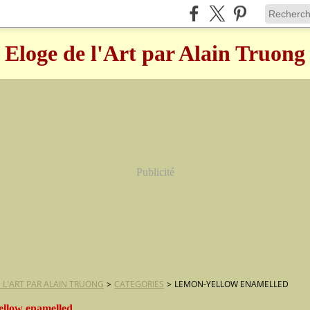
Eloge de l'Art par Alain Truong
Publicité
 L'ART PAR ALAIN TRUONG
>
CATEGORIES
>
LEMON-YELLOW ENAMELLED
ellow enamelled