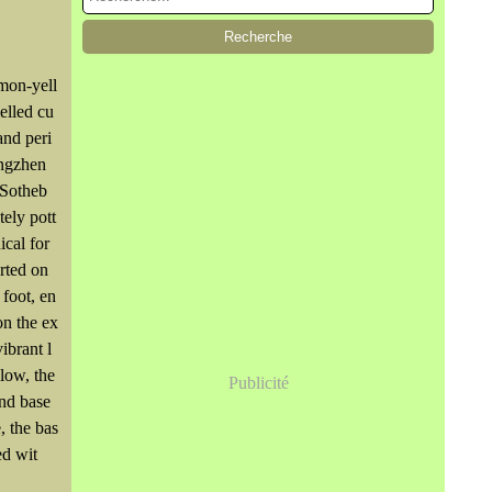
emon-yell
lled cu
and peri
ngzhen
 Sotheb
tely pott
ical for
rted on
 foot, en
on the ex
vibrant l
low, the
Publicité
and base
e, the bas
ed wit