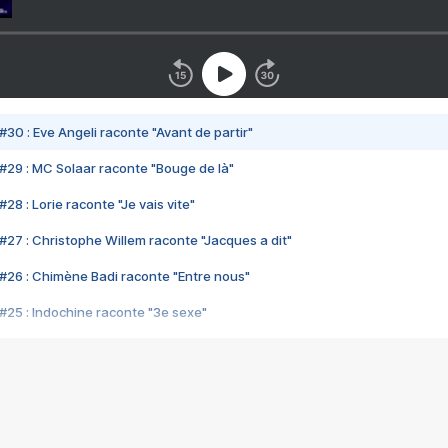
#30 : Eve Angeli raconte "Avant de partir"
#29 : MC Solaar raconte "Bouge de là"
28 : Lorie raconte "Je vais vite"
#27 : Christophe Willem raconte "Jacques a dit"
#26 : Chimène Badi raconte "Entre nous"
#25 : Indochine raconte "3e sexe"
#24 : Zaho raconte "C'est chelou"
#23 : Patrick Bruel raconte "Au café des délices"
#22 : Kyo raconte "Le chemin"