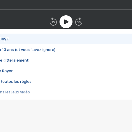
 DayZ
 a 13 ans (et vous l'avez ignoré)
e (littéralement)
im Rayan
 toutes les règles
s les jeux vidéo
us choquant de Rockstar ? - Le scandale BULLY
e plus moche de Steam
du RÊVE tourne au CAUCHEMAR