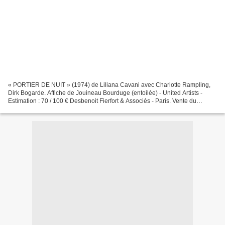
« PORTIER DE NUIT » (1974) de Liliana Cavani avec Charlotte Rampling,
Dirk Bogarde. Affiche de Jouineau Bourduge (entoilée) - United Artists -
Estimation : 70 / 100 € Desbenoit Fierfort & Associés - Paris. Vente du
Vendredi 15 octobre 2010. Hôtel Warwick...