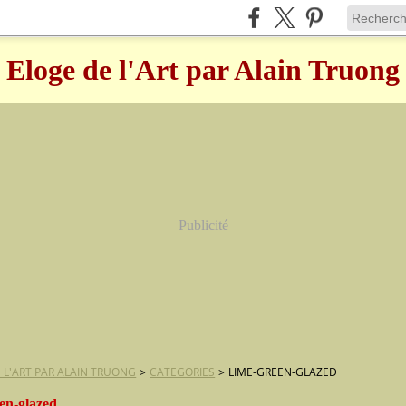
Eloge de l'Art par Alain Truong
Publicité
 L'ART PAR ALAIN TRUONG
>
CATEGORIES
>
LIME-GREEN-GLAZED
een-glazed