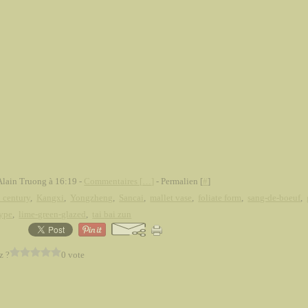
Alain Truong à 16:19 -
Commentaires [
…
]
- Permalien [
#
]
 century
,
Kangxi
,
Yongzheng
,
Sancai
,
mallet vase
,
foliate form
,
sang-de-boeuf
,
type
,
lime-green-glazed
,
tai bai zun
z ?
0 vote