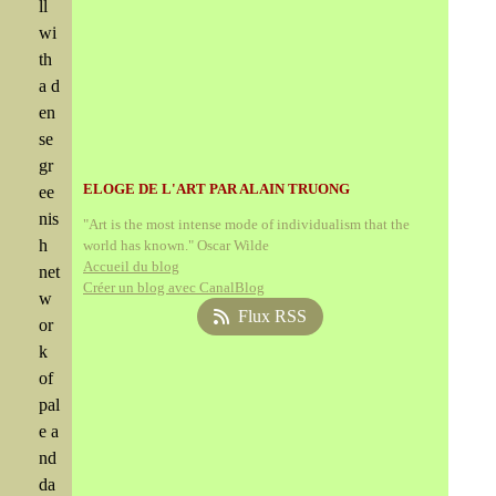
ll
wi
th
a d
en
se
gr
ELOGE DE L'ART PAR ALAIN TRUONG
ee
nis
"Art is the most intense mode of individualism that the
h
world has known." Oscar Wilde
Accueil du blog
net
Créer un blog avec CanalBlog
w
Flux RSS
or
k
of
pal
e a
nd
da