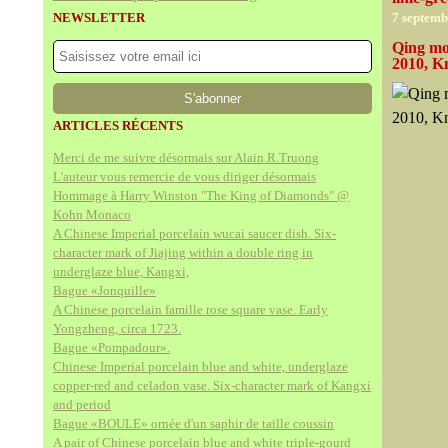
NEWSLETTER
7 septemb
Qing mo
2010, K
ARTICLES RÉCENTS
Merci de me suivre désormais sur Alain.R.Truong
L'auteur vous remercie de vous diriger désormais
Hommage à Harry Winston "The King of Diamonds" @
Kohn Monaco
A Chinese Imperial porcelain wucai saucer dish. Six-
character mark of Jiajing within a double ring in
underglaze blue, Kangxi,
Bague «Jonquille»
A Chinese porcelain famille rose square vase. Early
Yongzheng, circa 1723.
Bague «Pompadour».
Chinese Imperial porcelain blue and white, underglaze
copper-red and celadon vase. Six-character mark of Kangxi
and period
Bague «BOULE» ornée d'un saphir de taille coussin
A pair of Chinese porcelain blue and white triple-gourd