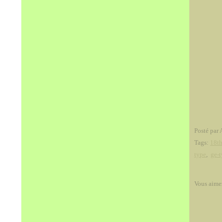
Posté par 
Tags:
18th
type
,
ge-
Vous aime