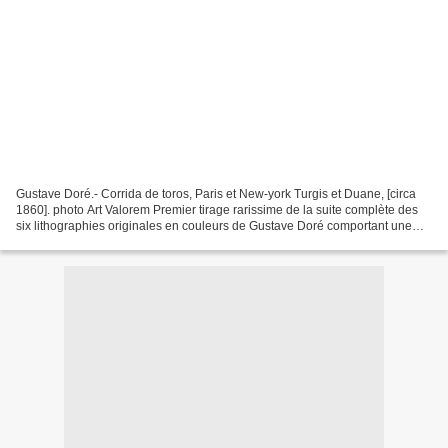
Gustave Doré.- Corrida de toros, Paris et New-york Turgis et Duane, [circa
1860]. photo Art Valorem Premier tirage rarissime de la suite complète des
six lithographies originales en couleurs de Gustave Doré comportant une
légende en espagnol et une en...