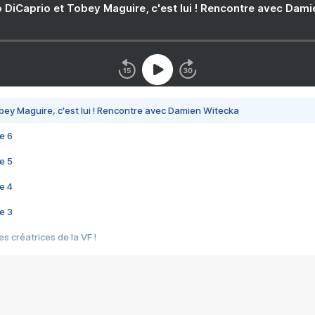
 DiCaprio et Tobey Maguire, c'est lui ! Rencontre avec Dam
bey Maguire, c'est lui ! Rencontre avec Damien Witecka
e 6
e 5
e 4
e 3
s créatrices de la VF !
e 2
e 1
e Mektoub My Love arrive enfin ! Rencontre avec Shaïn Boumedine et Sal