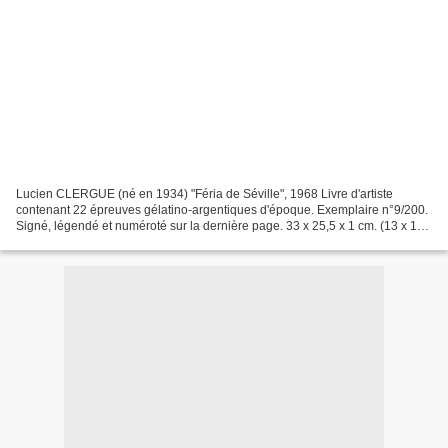
Lucien CLERGUE (né en 1934) "Féria de Séville", 1968 Livre d'artiste
contenant 22 épreuves gélatino-argentiques d'époque. Exemplaire n°9/200.
Signé, légendé et numéroté sur la dernière page. 33 x 25,5 x 1 cm. (13 x 10
x 0.4 in.). Provenance : ancienne...