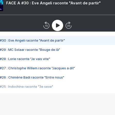
FACE A #30 : Eve Angeli raconte "Avant de partir"
#30 : Eve Angeli raconte "Avant de partir"
#29 : MC Solaar raconte "Bouge de là"
28 : Lorie raconte "Je vais vite"
#27 : Christophe Willem raconte "Jacques a dit"
#26 : Chimène Badi raconte "Entre nous"
#25 : Indochine raconte "3e sexe"
#24 : Zaho raconte "C'est chelou"
#23 : Patrick Bruel raconte "Au café des délices"
#22 : Kyo raconte "Le chemin"