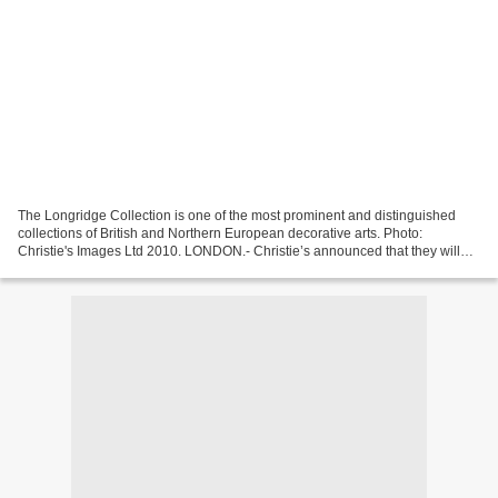
The Longridge Collection is one of the most prominent and distinguished
collections of British and Northern European decorative arts. Photo:
Christie's Images Ltd 2010. LONDON.- Christie’s announced that they will
offer Syd Levethan – The Longridge Collection...