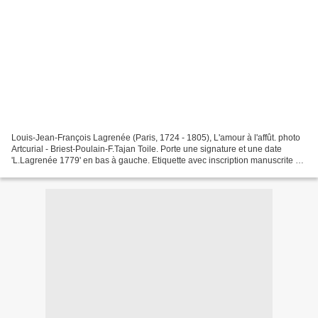
Louis-Jean-François Lagrenée (Paris, 1724 - 1805), L'amour à l'affût. photo
Artcurial - Briest-Poulain-F.Tajan Toile. Porte une signature et une date
'L.Lagrenée 1779' en bas à gauche. Etiquette avec inscription manuscrite au
revers 'l'amour à l'affut...