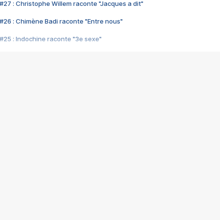
#27 : Christophe Willem raconte "Jacques a dit"
#26 : Chimène Badi raconte "Entre nous"
#25 : Indochine raconte "3e sexe"
#24 : Zaho raconte "C'est chelou"
#23 : Patrick Bruel raconte "Au café des délices"
#22 : Kyo raconte "Le chemin"
#21 : Nolwenn Leroy raconte "Cassé"
#20 : Patrick Hernandez raconte "Born to be alive"
#19 : Lorie raconte "Près de moi"
#18 : Michael Jones raconte "A nos actes manqués" (avec Jean-Jacque
#17 : Khaled raconte "Aïcha"
#16 : Corneille raconte "Parce qu'on vient de loin"
#15 : Indochine raconte "L'aventurier"