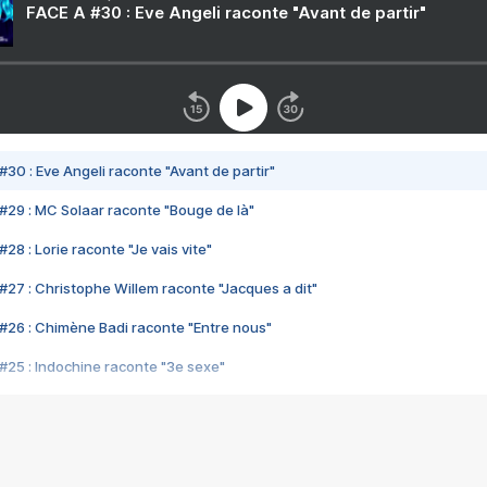
FACE A #30 : Eve Angeli raconte "Avant de partir"
#30 : Eve Angeli raconte "Avant de partir"
#29 : MC Solaar raconte "Bouge de là"
28 : Lorie raconte "Je vais vite"
#27 : Christophe Willem raconte "Jacques a dit"
#26 : Chimène Badi raconte "Entre nous"
#25 : Indochine raconte "3e sexe"
#24 : Zaho raconte "C'est chelou"
#23 : Patrick Bruel raconte "Au café des délices"
#22 : Kyo raconte "Le chemin"