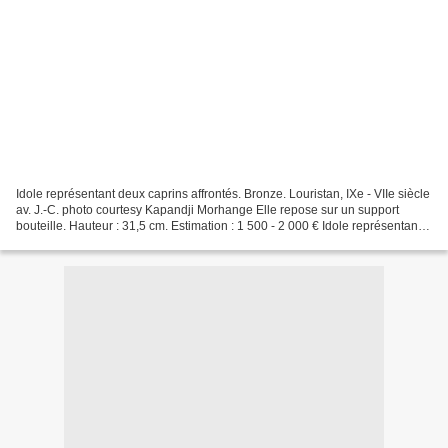
Idole représentant deux caprins affrontés. Bronze. Louristan, IXe - VIIe siècle
av. J.-C. photo courtesy Kapandji Morhange Elle repose sur un support
bouteille. Hauteur : 31,5 cm. Estimation : 1 500 - 2 000 € Idole représentant
deux animaux fabuleux affrontés....