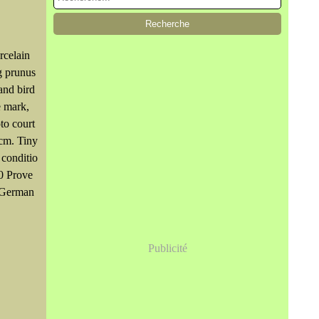
rcelain
g prunus
and bird
e mark,
to court
cm. Tiny
 conditio
00 Prove
 German
Publicité