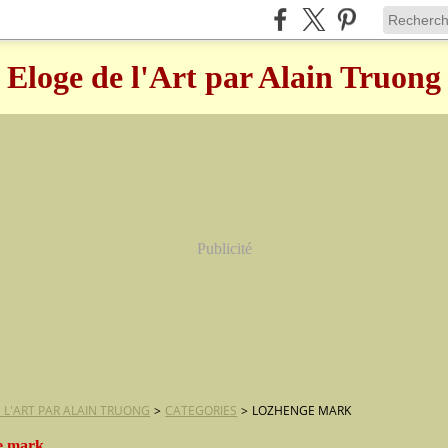
Eloge de l'Art par Alain Truong
Publicité
 L'ART PAR ALAIN TRUONG
>
CATEGORIES
>
LOZHENGE MARK
e mark