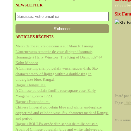
NEWSLETTER
27 octobr
Six Fami
ARTICLES RÉCENTS
Merci de me suivre désormais sur Alain.R.Truong
L'auteur vous remercie de vous diriger désormais
Hommage à Harry Winston "The King of Diamonds" @
Kohn Monaco
A Chinese Imperial porcelain wucai saucer dish. Six-
character mark of Jiajing within a double ring in
underglaze blue, Kangxi,
Bague «Jonquille»
A Chinese porcelain famille rose square vase. Early
Posté par 
Yongzheng, circa 1723.
Bague «Pompadour».
Tags:
19th
Chinese Imperial porcelain blue and white, underglaze
copper-red and celadon vase. Six-character mark of Kangxi
and period
Vous aime
Bague «BOULE» ornée d'un saphir de taille coussin
A pair of Chinese porcelain blue and white triple-gourd