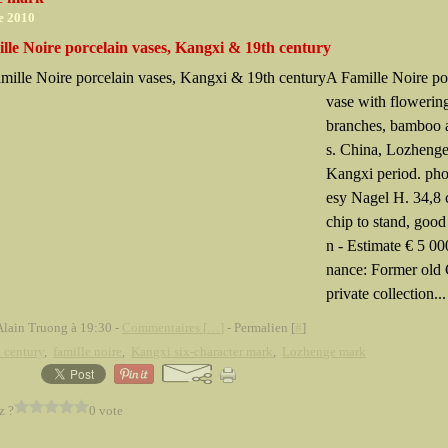
e 2010
lle Noire porcelain vases, Kangxi & 19th century
A Famille Noire po
vase with flowerin
branches, bamboo 
s. China, Lozheng
Kangxi period. pho
esy Nagel H. 34,8 
chip to stand, good
n - Estimate € 5 0
nance: Former old
private collection...
Alain Truong à 19:30 -
Commentaires [
…
]
- Permalien [
#
]
 century
,
famille noire
,
Kangxi six-character mark
,
Lozhenge mark
z ?
0 vote