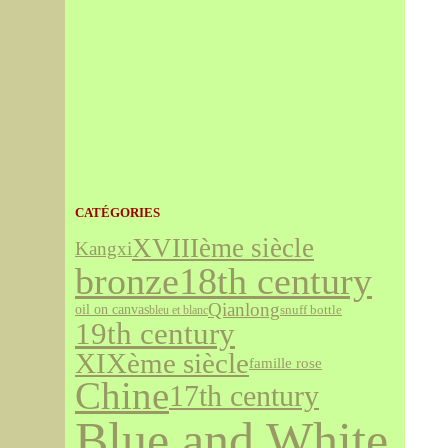
CATÉGORIES
XVIIIème siècle
Kangxi
bronze
18th century
Qianlong
oil on canvas
snuff bottle
bleu et blanc
19th century
XIXème siècle
famille rose
Chine
17th century
Blue and White