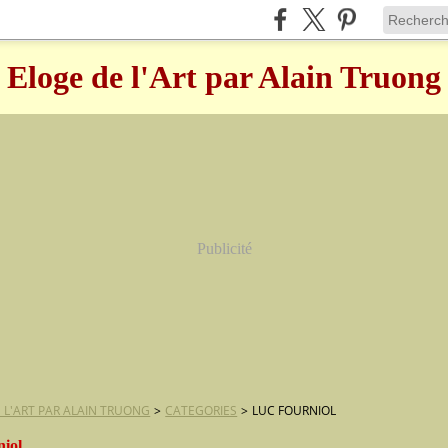
Eloge de l'Art par Alain Truong
Publicité
 L'ART PAR ALAIN TRUONG
>
CATEGORIES
>
LUC FOURNIOL
niol