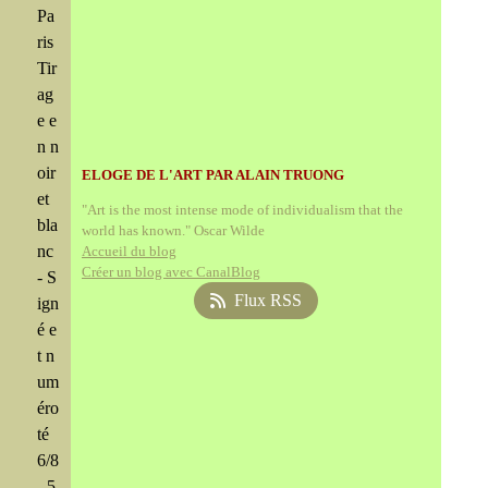
Pa
ris
Tir
ag
e e
n n
oir
ELOGE DE L'ART PAR ALAIN TRUONG
et
"Art is the most intense mode of individualism that the
bla
world has known." Oscar Wilde
nc
Accueil du blog
Créer un blog avec CanalBlog
- S
Flux RSS
ign
é e
t n
um
éro
té
6/8
- 5