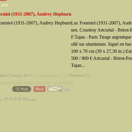
r 2011
rniol (1931-2007), Audrey Hepburn
Luc Fourniol (1931-2007), Aud
urn. Courtesy Artcurial - Briest-
F.Tajan - Paris Tirage argentique
ollé sur aluminium. Signé en bas 
100 x 70 cm (39 x 27,30 in.) Est
500 / 800 € Artcurial - Briest-Po
Tajan...
Alain Truong à 16:11 -
Commentaires [
…
]
- Permalien [
#
]
ge argentique
,
Audrey Hepburn
,
Luc Fourniol
z ?
0 vote