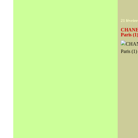
21 févrie
CHANEL 
Paris (1