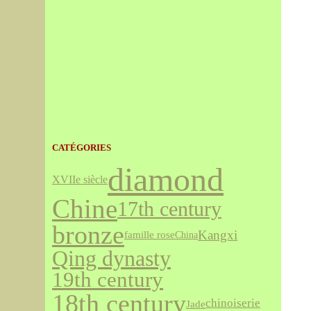
CATÉGORIES
diamond
XVIIe siècle
Chine
17th century
bronze
Kangxi
famille rose
China
Qing dynasty
19th century
18th century
chinoiserie
Jade