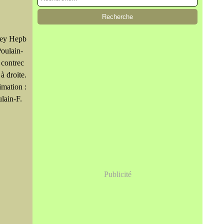
rey Hepb
Poulain-
 contrec
à droite.
imation :
ulain-F.
Publicité