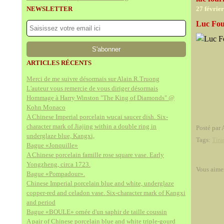
NEWSLETTER
27 févrie
Luc Fou
ARTICLES RÉCENTS
Merci de me suivre désormais sur Alain.R.Truong
L'auteur vous remercie de vous diriger désormais
Hommage à Harry Winston "The King of Diamonds" @
Kohn Monaco
A Chinese Imperial porcelain wucai saucer dish. Six-
character mark of Jiajing within a double ring in
Posté par 
underglaze blue, Kangxi,
Tags:
Tira
Bague «Jonquille»
A Chinese porcelain famille rose square vase. Early
Yongzheng, circa 1723.
Vous aime
Bague «Pompadour».
Chinese Imperial porcelain blue and white, underglaze
copper-red and celadon vase. Six-character mark of Kangxi
and period
Bague «BOULE» ornée d'un saphir de taille coussin
A pair of Chinese porcelain blue and white triple-gourd