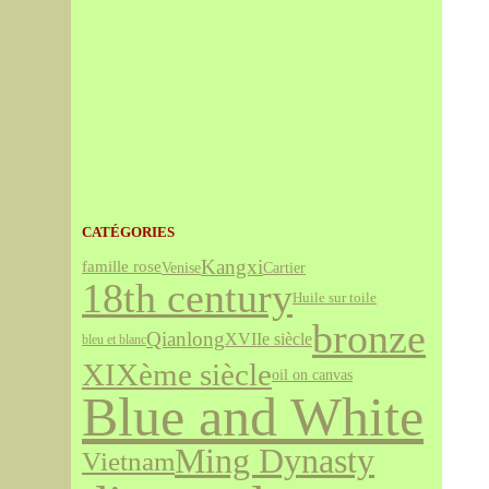
CATÉGORIES
Kangxi
famille rose
Venise
Cartier
18th century
Huile sur toile
bronze
Qianlong
XVIIe siècle
bleu et blanc
XIXème siècle
oil on canvas
Blue and White
Ming Dynasty
Vietnam