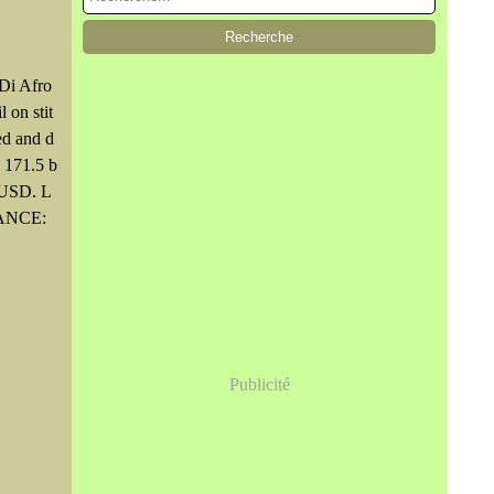
 Di Afro
 on stit
ed and d
. 171.5 b
 USD. L
NANCE:
Publicité