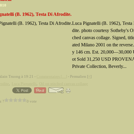
2010
natelli (B. 1962), Testa Di Afrodite.
Luca Pignatelli (B. 1962), Testa
dite. photo courtesy Sotheby's Oil
ched canvas collage. Signed, titl
ated Milano 2001 on the reverse
y 146 cm. Est. 20,000—30,000
ot Sold 31,250 USD PROVE
Private Collection, Beverly...
Alain Truong à 19:21 -
Commentaires [
…
]
- Permalien [
#
]
odite
,
Luca Pignatelli
,
Oil on stitched canvas collage
z ?
0 vote