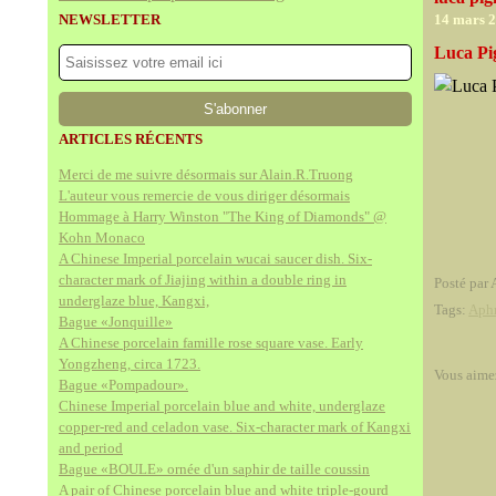
NEWSLETTER
14 mars 
Luca Pig
ARTICLES RÉCENTS
Merci de me suivre désormais sur Alain.R.Truong
L'auteur vous remercie de vous diriger désormais
Hommage à Harry Winston "The King of Diamonds" @
Kohn Monaco
A Chinese Imperial porcelain wucai saucer dish. Six-
character mark of Jiajing within a double ring in
Posté par 
underglaze blue, Kangxi,
Tags:
Aphr
Bague «Jonquille»
A Chinese porcelain famille rose square vase. Early
Yongzheng, circa 1723.
Vous aime
Bague «Pompadour».
Chinese Imperial porcelain blue and white, underglaze
copper-red and celadon vase. Six-character mark of Kangxi
and period
Bague «BOULE» ornée d'un saphir de taille coussin
A pair of Chinese porcelain blue and white triple-gourd