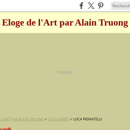
Eloge de l'Art par Alain Truong
Publicité
 L'ART PAR ALAIN TRUONG
>
CATEGORIES
>
LUCA PIGNATELLI
natelli