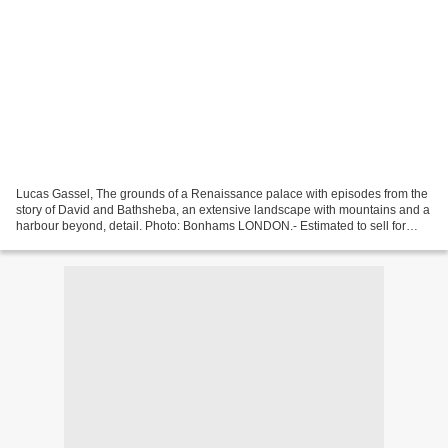
Lucas Gassel, The grounds of a Renaissance palace with episodes from the
story of David and Bathsheba, an extensive landscape with mountains and a
harbour beyond, detail. Photo: Bonhams LONDON.- Estimated to sell for
£70,000 to £100,000, this oil painting...