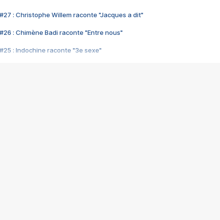
#27 : Christophe Willem raconte "Jacques a dit"
#26 : Chimène Badi raconte "Entre nous"
#25 : Indochine raconte "3e sexe"
#24 : Zaho raconte "C'est chelou"
#23 : Patrick Bruel raconte "Au café des délices"
#22 : Kyo raconte "Le chemin"
#21 : Nolwenn Leroy raconte "Cassé"
#20 : Patrick Hernandez raconte "Born to be alive"
#19 : Lorie raconte "Près de moi"
#18 : Michael Jones raconte "A nos actes manqués" (avec Jean-Jacque
#17 : Khaled raconte "Aïcha"
#16 : Corneille raconte "Parce qu'on vient de loin"