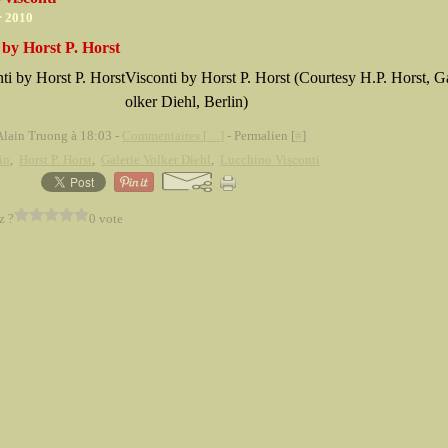
r 2010
 by Horst P. Horst
Visconti by Horst P. Horst (Courtesy H.P. Horst, G
olker Diehl, Berlin)
Alain Truong à 18:03 -
Commentaires [
…
]
- Permalien [
#
]
in
,
Horst P. Horst
,
Galerie Volker Diehl
,
Lucchino Visconti
z ?
0 vote