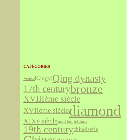
CATÉGORIES
Qing dynasty
Kangxi
Venise
bronze
17th century
XVIIIème siècle
diamond
XVIIème siècle
XIXe siècle
snuff bottle
China
19th century
chinoiserie