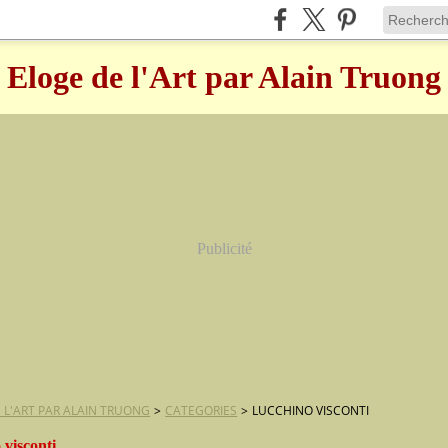
Eloge de l'Art par Alain Truong
Publicité
 L'ART PAR ALAIN TRUONG
>
CATEGORIES
>
LUCCHINO VISCONTI
 visconti