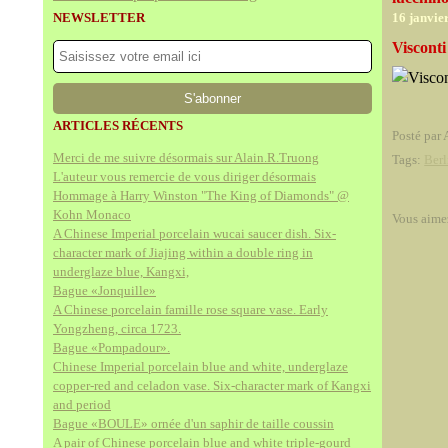
NEWSLETTER
16 janvie
Visconti
ARTICLES RÉCENTS
Posté par 
Merci de me suivre désormais sur Alain.R.Truong
Tags:
Berl
L'auteur vous remercie de vous diriger désormais
Hommage à Harry Winston "The King of Diamonds" @
Kohn Monaco
Vous aime
A Chinese Imperial porcelain wucai saucer dish. Six-
character mark of Jiajing within a double ring in
underglaze blue, Kangxi,
Bague «Jonquille»
A Chinese porcelain famille rose square vase. Early
Yongzheng, circa 1723.
Bague «Pompadour».
Chinese Imperial porcelain blue and white, underglaze
copper-red and celadon vase. Six-character mark of Kangxi
and period
Bague «BOULE» ornée d'un saphir de taille coussin
A pair of Chinese porcelain blue and white triple-gourd