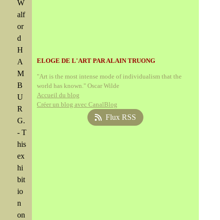
W
alf
or
d
H
ELOGE DE L'ART PAR ALAIN TRUONG
A
M
"Art is the most intense mode of individualism that the
B
world has known." Oscar Wilde
Accueil du blog
U
Créer un blog avec CanalBlog
R
Flux RSS
G.
- T
his
ex
hi
bit
io
n
on