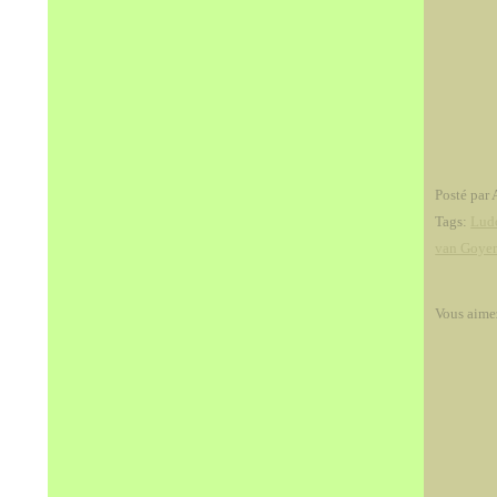
Posté par 
Tags:
Lud
van Goye
Vous aime