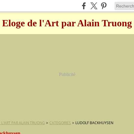
Eloge de l'Art par Alain Truong
Publicité
 L'ART PAR ALAIN TRUONG
>
CATEGORIES
>
LUDOLF BACKHUYSEN
backhuysen