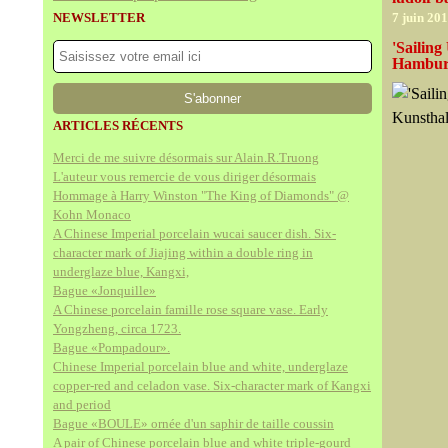
NEWSLETTER
7 juin 20
'Sailin
Hamburg
ARTICLES RÉCENTS
Merci de me suivre désormais sur Alain.R.Truong
L'auteur vous remercie de vous diriger désormais
Hommage à Harry Winston "The King of Diamonds" @
Kohn Monaco
A Chinese Imperial porcelain wucai saucer dish. Six-
character mark of Jiajing within a double ring in
underglaze blue, Kangxi,
Bague «Jonquille»
A Chinese porcelain famille rose square vase. Early
Yongzheng, circa 1723.
Bague «Pompadour».
Chinese Imperial porcelain blue and white, underglaze
copper-red and celadon vase. Six-character mark of Kangxi
and period
Bague «BOULE» ornée d'un saphir de taille coussin
A pair of Chinese porcelain blue and white triple-gourd