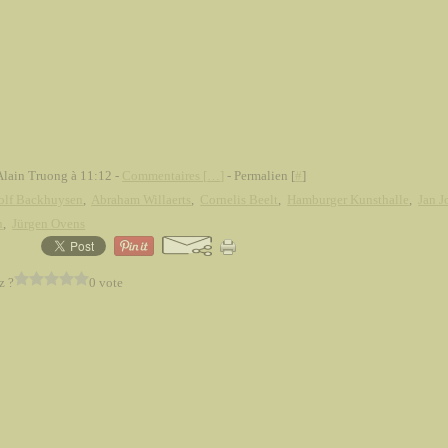
Alain Truong à 11:12 -
Commentaires [
…
]
- Permalien [
#
]
olf Backhuysen
,
Abraham Willaerts
,
Cornelis Beelt
,
Hamburger Kunsthalle
,
Jan J
n
,
Jürgen Ovens
z ?
0 vote