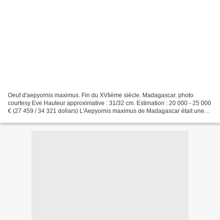
Oeuf d'aepyornis maximus. Fin du XVIième siècle. Madagascar. photo
courtesy Eve Hauteur approximative : 31/32 cm. Estimation : 20 000 - 25 000
€ (27 459 / 34 321 dollars) L'Aepyornis maximus de Madagascar était une
autruche géante d'un gabarit impressionnant....