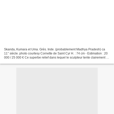
Skanda, Kumara et Uma. Grès. Inde. (probablement Madhya Pradesh) ca
11° siècle. photo courtesy Cornette de Saint Cyr H. : 74 cm - Estimation : 20
000 / 25 000 € Ce superbe relief dans lequel le sculpteur tente clairement de
s'affranchir de l'art frontal...