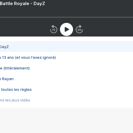
 Battle Royale - DayZ
 DayZ
 a 13 ans (et vous l'avez ignoré)
e (littéralement)
im Rayan
 toutes les règles
s les jeux vidéo
us choquant de Rockstar ? - Le scandale BULLY
e plus moche de Steam
du RÊVE tourne au CAUCHEMAR