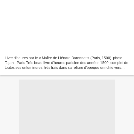
Livre d'heures par le « Maître de Liénard Baronnat » (Paris, 1500). photo
Tajan - Paris Très beau livre d'heures parisien des années 1500, complet de
toutes ses enluminures, très frais dans sa reliure d'époque enrichie vers
1700 de figures en argent repoussé...