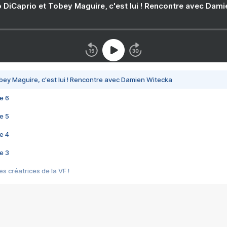
 DiCaprio et Tobey Maguire, c'est lui ! Rencontre avec Dam
bey Maguire, c'est lui ! Rencontre avec Damien Witecka
e 6
e 5
e 4
e 3
s créatrices de la VF !
e 2
e 1
e Mektoub My Love arrive enfin ! Rencontre avec Shaïn Boumedine et Sal