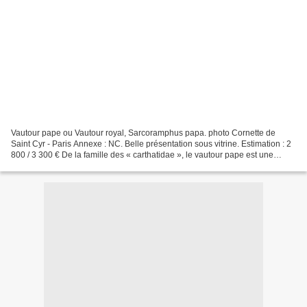
Vautour pape ou Vautour royal, Sarcoramphus papa. photo Cornette de
Saint Cyr - Paris Annexe : NC. Belle présentation sous vitrine. Estimation : 2
800 / 3 300 € De la famille des « carthatidae », le vautour pape est une
espèce charognard du nouveau monde....