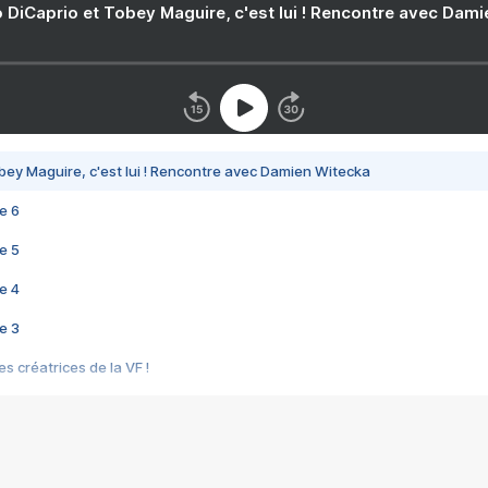
 DiCaprio et Tobey Maguire, c'est lui ! Rencontre avec Dam
bey Maguire, c'est lui ! Rencontre avec Damien Witecka
e 6
e 5
e 4
e 3
s créatrices de la VF !
e 2
e 1
e Mektoub My Love arrive enfin ! Rencontre avec Shaïn Boumedine et Sal