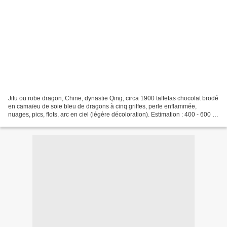
Jifu ou robe dragon, Chine, dynastie Qing, circa 1900 taffetas chocolat brodé
en camaïeu de soie bleu de dragons à cinq griffes, perle enflammée,
nuages, pics, flots, arc en ciel (légère décoloration). Estimation : 400 - 600 €
Robe dragon ou Jifu, Chine,...