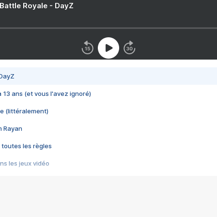
 Battle Royale - DayZ
 DayZ
 a 13 ans (et vous l'avez ignoré)
e (littéralement)
im Rayan
 toutes les règles
s les jeux vidéo
us choquant de Rockstar ? - Le scandale BULLY
e plus moche de Steam
du RÊVE tourne au CAUCHEMAR