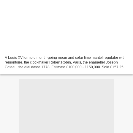
A Louis XVI ormolu month-going mean and solar time mantel regulator with
remontoire, the clockmaker Robert Robin, Paris, the enameller Joseph
Coteau. the dial dated 1778. Estimate £100,000 - £150,000. Sold £157,250
to an Anonymous. Photo: Christie's Images...