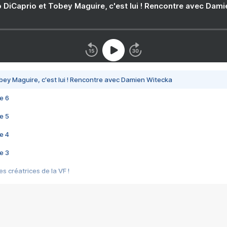
 DiCaprio et Tobey Maguire, c'est lui ! Rencontre avec Dam
bey Maguire, c'est lui ! Rencontre avec Damien Witecka
e 6
e 5
e 4
e 3
s créatrices de la VF !
e 2
e 1
e Mektoub My Love arrive enfin ! Rencontre avec Shaïn Boumedine et Sal