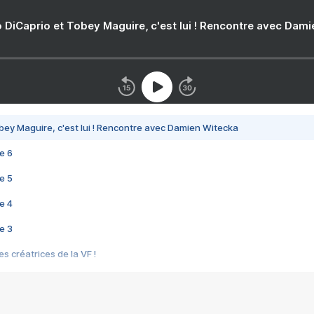
 DiCaprio et Tobey Maguire, c'est lui ! Rencontre avec Dam
bey Maguire, c'est lui ! Rencontre avec Damien Witecka
e 6
e 5
e 4
e 3
s créatrices de la VF !
e 2
e 1