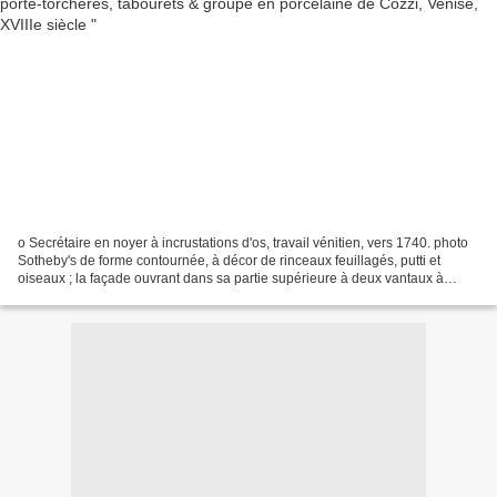
o Secrétaire en noyer à incrustations d'os, travail vénitien, vers 1740. photo
Sotheby's de forme contournée, à décor de rinceaux feuillagés, putti et
oiseaux ; la façade ouvrant dans sa partie supérieure à deux vantaux à
miroir, découvrant un vantail,...