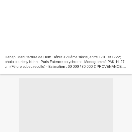
Hanap. Manufacture de Delft. Début XVIIIème siècle, entre 1701 et 1722;
photo courtesy Kohn - Paris Faïence polychrome; Monogrammé PAK. H. 27
cm (Fêlure et bec recollé) - Estimation : 60 000 / 80 000 € PROVENANCE:
Acquis par le père de l'actuel propriétaire...