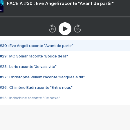
FACE A #30 : Eve Angeli raconte "Avant de partir"
#30 : Eve Angeli raconte "Avant de partir"
#29 : MC Solaar raconte "Bouge de là"
28 : Lorie raconte "Je vais vite"
#27 : Christophe Willem raconte "Jacques a dit"
#26 : Chimène Badi raconte "Entre nous"
#25 : Indochine raconte "3e sexe"
#24 : Zaho raconte "C'est chelou"
#23 : Patrick Bruel raconte "Au café des délices"
#22 : Kyo raconte "Le chemin"