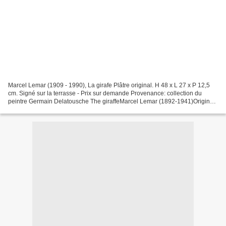
Marcel Lemar (1909 - 1990), La girafe Plâtre original. H 48 x L 27 x P 12,5
cm. Signé sur la terrasse - Prix sur demande Provenance: collection du
peintre Germain Delatousche The giraffeMarcel Lemar (1892-1941)Original
plasterH 48 x W 27 x D 12.5 cmSigned...