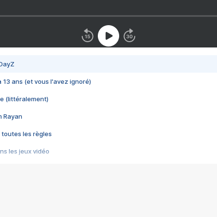
 DayZ
 a 13 ans (et vous l'avez ignoré)
e (littéralement)
im Rayan
 toutes les règles
s les jeux vidéo
us choquant de Rockstar ? - Le scandale BULLY
e plus moche de Steam
du RÊVE tourne au CAUCHEMAR