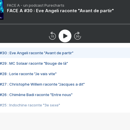
FACE A - un podcast Purecharts
FACE A #30 : Eve Angeli raconte "Avant de partir"
#30 : Eve Angeli raconte "Avant de partir"
#29 : MC Solaar raconte "Bouge de là"
28 : Lorie raconte "Je vais vite"
#27 : Christophe Willem raconte "Jacques a dit"
#26 : Chimène Badi raconte "Entre nous"
#25 : Indochine raconte "3e sexe"
#24 : Zaho raconte "C'est chelou"
#23 : Patrick Bruel raconte "Au café des délices"