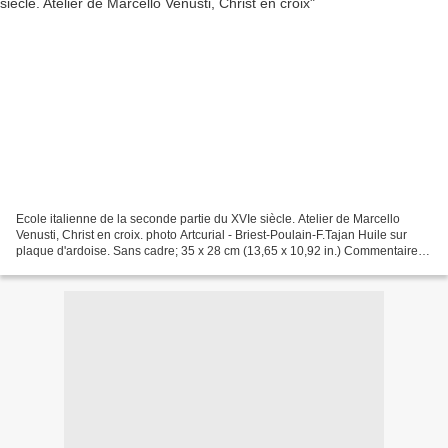
Ecole italienne de la seconde partie du XVIe siècle. Atelier de Marcello
Venusti, Christ en croix. photo Artcurial - Briest-Poulain-F.Tajan Huile sur
plaque d'ardoise. Sans cadre; 35 x 28 cm (13,65 x 10,92 in.) Commentaire :
Notre crucifixion a été réalisée...