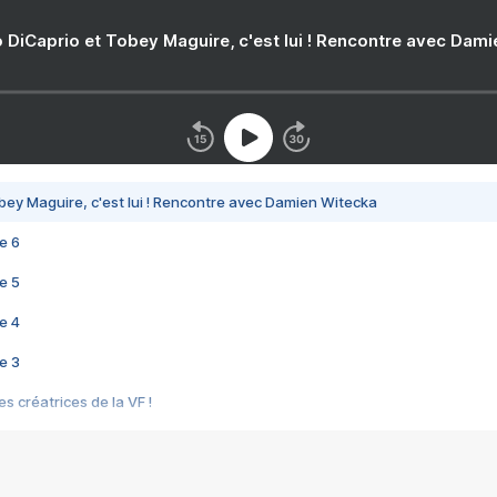
 DiCaprio et Tobey Maguire, c'est lui ! Rencontre avec Dam
bey Maguire, c'est lui ! Rencontre avec Damien Witecka
e 6
e 5
e 4
e 3
s créatrices de la VF !
e 2
e 1