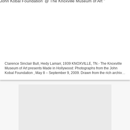
Clarence Sinclair Bull, Hedy Lamarr, 1939 KNOXVILLE, TN.- The Knoxville
Museum of Art presents Made in Hollywood: Photographs from the John
Kobal Foundation , May 8 – September 9, 2009. Drawn from the rich archive
at the John Kobal Foundation in London,...