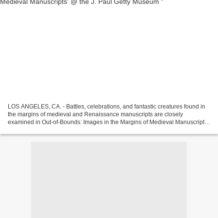
LOS ANGELES, CA. - Battles, celebrations, and fantastic creatures found in
the margins of medieval and Renaissance manuscripts are closely
examined in Out-of-Bounds: Images in the Margins of Medieval Manuscripts.
On view at the J. Paul Getty Museum at...