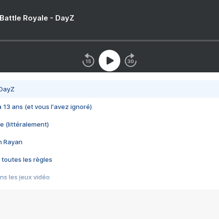
 Battle Royale - DayZ
 DayZ
 a 13 ans (et vous l'avez ignoré)
e (littéralement)
im Rayan
 toutes les règles
s les jeux vidéo
us choquant de Rockstar ? - Le scandale BULLY
e plus moche de Steam